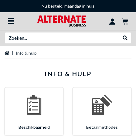
Nu besteld, maandag in huis
Zoeken
Websh
Startpagina
Info & hulp
INFO & HULP
Beschikbaarheid
Betaalmethodes