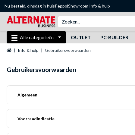
Nu besteld, dinsdag in huis
Peppol
Showroom
Info & hulp
Alle categorieën
OUTLET
PC-BUILDER
Startpagina
Info & hulp
Gebruikersvoorwaarden
Gebruikersvoorwaarden
Algemeen
Voorraadindicatie