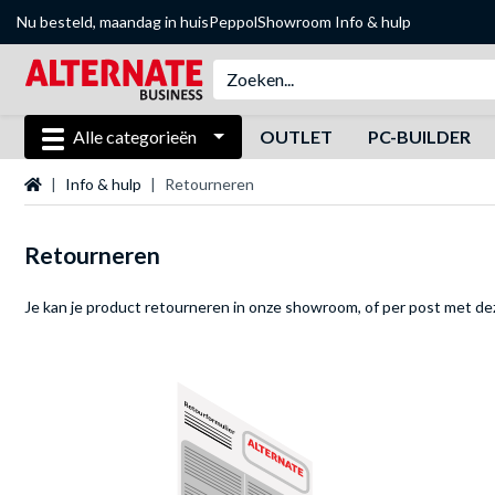
Nu besteld, maandag in huis
Peppol
Showroom
Info & hulp
Alle categorieën
OUTLET
PC-BUILDER
Startpagina
Info & hulp
Retourneren
Retourneren
Je kan je product retourneren in onze showroom, of per post met d