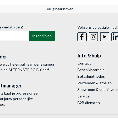
Terug naar boven
e wedstrijden!
Volg ons op sociale medi
Inschrijven
Info & hulp
lder
Contact
uwe pc helemaal naar wens samen
van de ALTERNATE
PC-Builder!
Beschikbaarheid
Betaalmethodes
Verzenden & afhalen
ntmanager
Showroom & openingsu
? Laat je professioneel
Service
or jouw persoonlijke
B2B diensten
er.