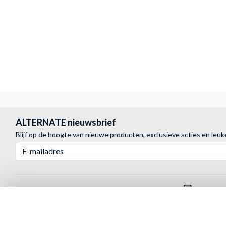
ALTERNATE nieuwsbrief
Blijf op de hoogte van nieuwe producten, exclusieve acties en leuk
E-mailadres
Mail ons
PC-Bui
Indien je op zoek bent naar hulp of informatie
Stel jouw nie
kan je ons steeds bereiken via het
e-mailadres
met de hulp 