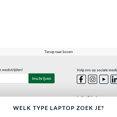
Terug naar boven
e wedstrijden!
Volg ons op sociale medi
Inschrijven
Info & hulp
lder
Contact
uwe pc helemaal naar wens samen
WELK TYPE LAPTOP ZOEK JE?
van de ALTERNATE
PC-Builder!
Beschikbaarheid