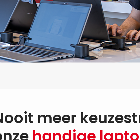
Nooit meer keuzest
onze
handige lapto