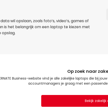
l data wil opslaan, zoals foto’s, video’s, games of
an is het belangrijk om een laptop te kiezen met
 opslag.
Op zoek naar zake
RNATE Business-website vind je alle zakelijke laptops die bij j
accountmanagers je graag met een passende o
Bekijk zakelij