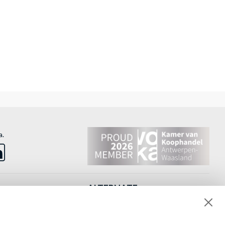
a.
ALTERNATE
Bedrijfsprofiel
Showroom & openingsuren