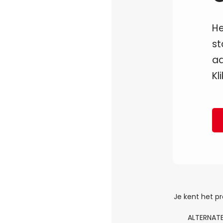
He
st
aa
Kl
Je kent het pr
ALTERNATE 