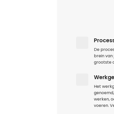
Proces
De proces
brein van
grootste d
Werkg
Het werkg
genoemd, z
werken, oo
voeren. V