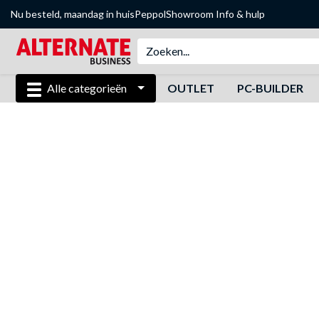
Nu besteld, maandag in huis
Peppol
Showroom
Info & hulp
Alle categorieën
OUTLET
PC-BUILDER