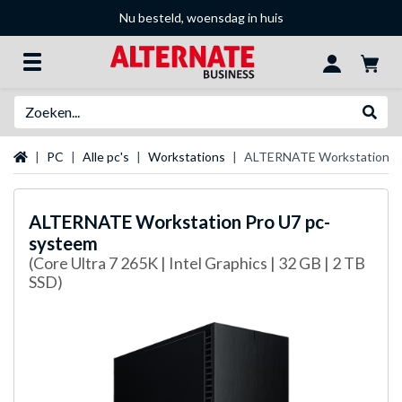
Nu besteld, woensdag in huis
Zoeken
Websh
Startpagina
PC
Alle pc's
Workstations
ALTERNATE Workstation Pr
ALTERNATE
Workstation Pro U7 pc-
systeem
(Core Ultra 7 265K | Intel Graphics | 32 GB | 2 TB
SSD)