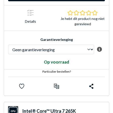
0.0 sterr
Je hebt dit product nog niet
Details
gereviewd
Garantieverlenging
Op voorraad
Particulier bestellen?
Intel® Core™ Ultra 7 265K