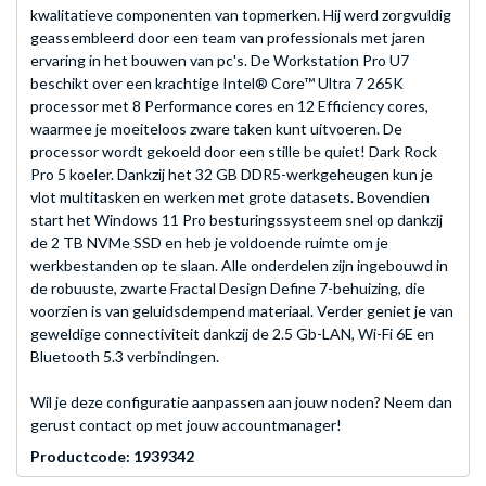
kwalitatieve componenten van topmerken. Hij werd zorgvuldig
geassembleerd door een team van professionals met jaren
ervaring in het bouwen van pc's. De Workstation Pro U7
beschikt over een krachtige Intel® Core™ Ultra 7 265K
processor met 8 Performance cores en 12 Efficiency cores,
waarmee je moeiteloos zware taken kunt uitvoeren. De
processor wordt gekoeld door een stille be quiet! Dark Rock
Pro 5 koeler. Dankzij het 32 GB DDR5-werkgeheugen kun je
vlot multitasken en werken met grote datasets. Bovendien
start het Windows 11 Pro besturingssysteem snel op dankzij
de 2 TB NVMe SSD en heb je voldoende ruimte om je
werkbestanden op te slaan. Alle onderdelen zijn ingebouwd in
de robuuste, zwarte Fractal Design Define 7-behuizing, die
voorzien is van geluidsdempend materiaal. Verder geniet je van
geweldige connectiviteit dankzij de 2.5 Gb-LAN, Wi-Fi 6E en
Bluetooth 5.3 verbindingen.
Wil je deze configuratie aanpassen aan jouw noden? Neem dan
gerust contact op met jouw
accountmanager
!
Productcode: 1939342